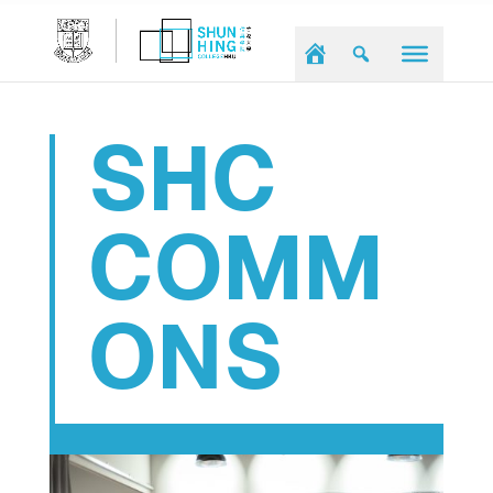
SHC
COMM
ONS